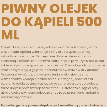
PIWNY OLEJEK
DO KĄPIELI 500
ML
Olejek do kąpieli cechuje wysoka zawartość witaminy B, która
wspomaga ogólną witalizacje skóry oraz wypłukuje z niej
szkodliwe substancje. Szczególnie dobrze olejek działa na
sparzoną słońcem słonecznym skórę. Kąpiel przy użyciu olejku ma
także wpływ na cerę, włosy oraz mięśnie. Powoduje ich rozluźnienie
i tym samym daję ulgę przy leczeniu bólów stawów czy pleców.
Następuje wyraźna poprawa krążenia krwi, dzięki czemu
wzmacniamy wydajnie pracę serca. Co więcej, produkt ma
działanie relaksacyjne. Następuje regeneracja całego ciała, a
także umysłu oraz zmniejszenie stresu. Ostatecznie kąpiel przy
użyciu olejku piwnego pobudza znacząco przemianę materii w
naszym organizmie.
Hipoalergiczny piwny olejek – jest uwielbiany przez kobiety i