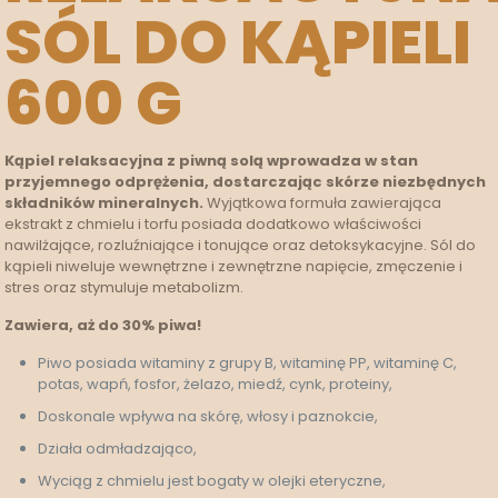
SÓL DO KĄPIELI
600 G
Kąpiel relaksacyjna z piwną solą wprowadza w stan
przyjemnego odprężenia, dostarczając skórze niezbędnych
składników mineralnych.
Wyjątkowa formuła zawierająca
ekstrakt z chmielu i torfu posiada dodatkowo właściwości
nawilżające, rozluźniające i tonujące oraz detoksykacyjne. Sól do
kąpieli niweluje wewnętrzne i zewnętrzne napięcie, zmęczenie i
stres oraz stymuluje metabolizm.
Zawiera, aż do 30% piwa!
Piwo posiada witaminy z grupy B, witaminę PP, witaminę C,
potas, wapń, fosfor, żelazo, miedź, cynk, proteiny,
Doskonale wpływa na skórę, włosy i paznokcie,
Działa odmładzająco,
Wyciąg z chmielu jest bogaty w olejki eteryczne,