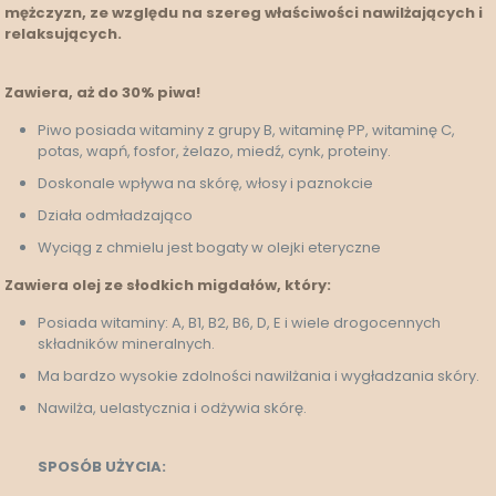
mężczyzn, ze względu na szereg właściwości nawilżających i
relaksujących.
Zawiera, aż do 30% piwa!
Piwo posiada witaminy z grupy B, witaminę PP, witaminę C,
potas, wapń, fosfor, żelazo, miedź, cynk, proteiny.
Doskonale wpływa na skórę, włosy i paznokcie
Działa odmładzająco
Wyciąg z chmielu jest bogaty w olejki eteryczne
Zawiera olej ze słodkich migdałów, który:
Posiada witaminy: A, B1, B2, B6, D, E i wiele drogocennych
składników mineralnych.
Ma bardzo wysokie zdolności nawilżania i wygładzania skóry.
Nawilża, uelastycznia i odżywia skórę.
SPOSÓB UŻYCIA: