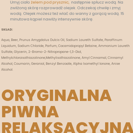
Umyj ciało
żelem pod prysznic,
następnie spłucz wodą. Na
zwilżoną skórę rozprowadź olejek. Odczekaj chwilę i zmyj
wodą. Olejek możesz też wlać do wanny z gorącą wodą. 15
minutowa kąpiel nawilży intensywnie skórę.
SKŁAD:
Aqua, Beer, Prunus Amygdalus Dulcis Oil, Sodium Laureth Sulfate, Paraffinum
Liquidum, Sodium Chloride, Parfum, Cocamidopropyl Betaine, Ammonium Laureth
Sulfate, Glycerin, 2-Bromo-2-Nitropropane-1,3-Diol,
Methylchloroisothiazolinone,Methylisothiazolinone, Amyl Cinnamal, Cinnamyl
Alcohol, Coumarin, Geraniol, Benzyl Benzoate, Alpha Isomethyl Ionone, Anise
Alcohol.
ORYGINALNA
PIWNA
RELAKSACYJN