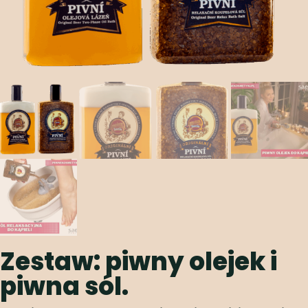
Zestaw: piwny olejek i
piwna sól.