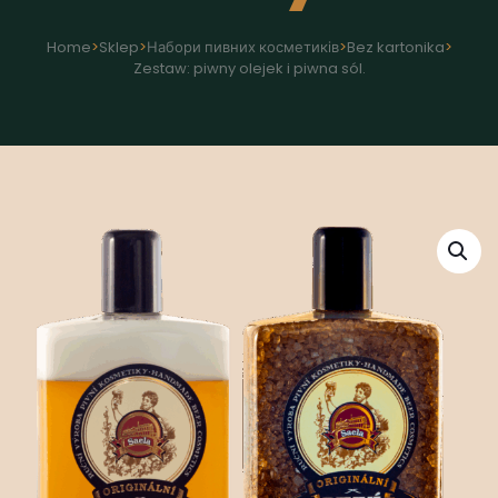
Home
>
Sklep
>
Набори пивних косметиків
>
Bez kartonika
>
Zestaw: piwny olejek i piwna sól.