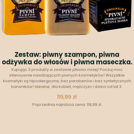
Zestaw: piwny szampon, piwna
odżywka do włosów i piwna maseczka.
Kupując 3 produkty w zestawie płacisz mniej! Poczuj moc
intensywnie nawilżających piwnych kosmetyków! Wszystkie
kosmetyki są hipoalergiczne, bez parabenów i bez syntetycznych
barwników! Idealne, dla kobiet, mężczyzn i dzieci od lat 3.
119,99
zł
Poprzednia najniższa cena:
119,99
zł
.