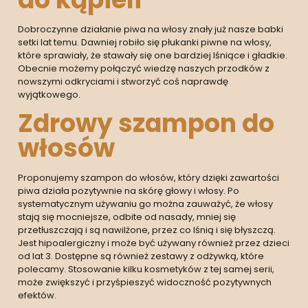
Dobroczynne działanie piwa na włosy znały już nasze babki
setki lat temu. Dawniej robiło się płukanki piwne na włosy,
które sprawiały, że stawały się one bardziej lśniące i gładkie.
Obecnie możemy połączyć wiedzę naszych przodków z
nowszymi odkryciami i stworzyć coś naprawdę
wyjątkowego.
Zdrowy szampon do
włosów
Proponujemy szampon do włosów, który dzięki zawartości
piwa działa pozytywnie na skórę głowy i włosy. Po
systematycznym używaniu go można zauważyć, że włosy
stają się mocniejsze, odbite od nasady, mniej się
przetłuszczają i są nawilżone, przez co lśnią i się błyszczą.
Jest hipoalergiczny i może być używany również przez dzieci
od lat 3. Dostępne są również zestawy z odżywką, które
polecamy. Stosowanie kilku kosmetyków z tej samej serii,
może zwiększyć i przyśpieszyć widoczność pozytywnych
efektów.