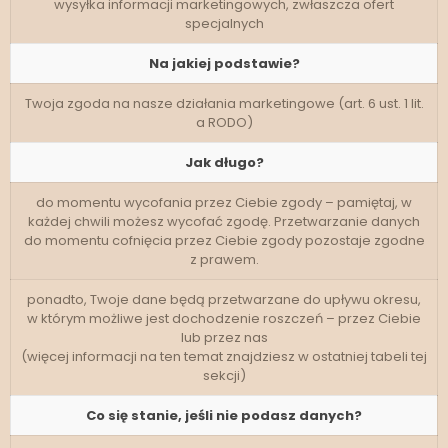
wysyłka informacji marketingowych, zwłaszcza ofert
specjalnych
Na jakiej podstawie?
Twoja zgoda na nasze działania marketingowe (art. 6 ust. 1 lit.
a RODO)
Jak długo?
do momentu wycofania przez Ciebie zgody – pamiętaj, w
każdej chwili możesz wycofać zgodę. Przetwarzanie danych
do momentu cofnięcia przez Ciebie zgody pozostaje zgodne
z prawem.
ponadto, Twoje dane będą przetwarzane do upływu okresu,
w którym możliwe jest dochodzenie roszczeń – przez Ciebie
lub przez nas
(więcej informacji na ten temat znajdziesz w ostatniej tabeli tej
sekcji)
Co się stanie, jeśli nie podasz danych?