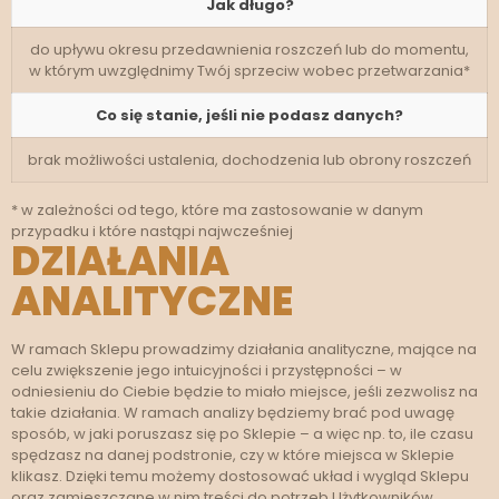
Jak długo?
do upływu okresu przedawnienia roszczeń lub do momentu,
w którym uwzględnimy Twój sprzeciw wobec przetwarzania*
Co się stanie, jeśli nie podasz danych?
brak możliwości ustalenia, dochodzenia lub obrony roszczeń
* w zależności od tego, które ma zastosowanie w danym
przypadku i które nastąpi najwcześniej
DZIAŁANIA
ANALITYCZNE
W ramach Sklepu prowadzimy działania analityczne, mające na
celu zwiększenie jego intuicyjności i przystępności – w
odniesieniu do Ciebie będzie to miało miejsce, jeśli zezwolisz na
takie działania. W ramach analizy będziemy brać pod uwagę
sposób, w jaki poruszasz się po Sklepie – a więc np. to, ile czasu
spędzasz na danej podstronie, czy w które miejsca w Sklepie
klikasz. Dzięki temu możemy dostosować układ i wygląd Sklepu
oraz zamieszczane w nim treści do potrzeb Użytkowników.