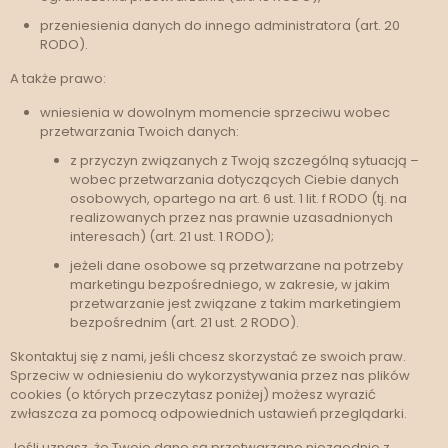
przeniesienia danych do innego administratora (art. 20
RODO).
A także prawo:
wniesienia w dowolnym momencie sprzeciwu wobec
przetwarzania Twoich danych:
z przyczyn związanych z Twoją szczególną sytuacją –
wobec przetwarzania dotyczących Ciebie danych
osobowych, opartego na art. 6 ust. 1 lit. f RODO (tj. na
realizowanych przez nas prawnie uzasadnionych
interesach) (art. 21 ust. 1 RODO);
jeżeli dane osobowe są przetwarzane na potrzeby
marketingu bezpośredniego, w zakresie, w jakim
przetwarzanie jest związane z takim marketingiem
bezpośrednim (art. 21 ust. 2 RODO).
Skontaktuj się z nami, jeśli chcesz skorzystać ze swoich praw.
Sprzeciw w odniesieniu do wykorzystywania przez nas plików
cookies (o których przeczytasz poniżej) możesz wyrazić
zwłaszcza za pomocą odpowiednich ustawień przeglądarki.
Jeśli uznasz, że Twoje dane są przetwarzane niezgodnie z