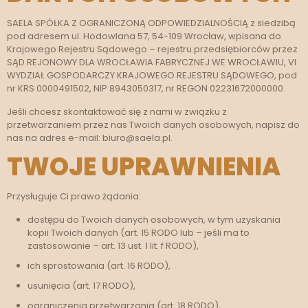
SAELA SPÓŁKA Z OGRANICZONĄ ODPOWIEDZIALNOŚCIĄ z siedzibą
pod adresem ul. Hodowlana 57, 54-109 Wrocław, wpisana do
Krajowego Rejestru Sądowego – rejestru przedsiębiorców przez
SĄD REJONOWY DLA WROCŁAWIA FABRYCZNEJ WE WROCŁAWIU, VI
WYDZIAŁ GOSPODARCZY KRAJOWEGO REJESTRU SĄDOWEGO, pod
nr KRS 0000491502, NIP 8943050317, nr REGON 02231672000000.
Jeśli chcesz skontaktować się z nami w związku z
przetwarzaniem przez nas Twoich danych osobowych, napisz do
nas na adres e-mail: biuro@saela.pl.
TWOJE UPRAWNIENIA
Przysługuje Ci prawo żądania:
dostępu do Twoich danych osobowych, w tym uzyskania
kopii Twoich danych (art. 15 RODO lub – jeśli ma to
zastosowanie – art. 13 ust. 1 lit. f RODO),
ich sprostowania (art. 16 RODO),
usunięcia (art. 17 RODO),
ograniczenia przetwarzania (art. 18 RODO),