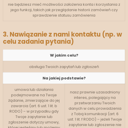
nie będziesz mieć możliwości założenia konta i korzystania z
jego funkcji, takich jak przeglądanie historii zamówień czy
sprawdzenie statusu zamówienia
3. Nawiązanie z nami kontaktu (np. w
celu zadania pytania)
W jakim celu?
obsługa Twoich zapytań lub zgłoszeń
Na jakiej podstawie?
umowa lub działania
nasz prawnie uzasadniony
podejmowane na Twoje
interes, polegający na
żądanie, zmierzające do jej
przetwarzaniu Twoich
zawarcia (art. 6 ust. 1 lit. b
danych w celu prowadzenia
RODO) – w przypadku gdy
z Tobą komunikacji (art. 6
Twoje zapytanie lub
ust. 1 lit. f RODO) – jeżeli Twoje
zgłoszenie dotyczy umowy,
zapytanie lub zgłoszenie nie
której jesteśmy lub możemy