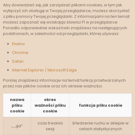
Aby dowiedzieć się, jak zarządzać plikami cookies, w tym jak
wyłączyć ich obsługę w Twojej przeglądarce, możesz skorzystać
z pliku pomocy Twojej przeglądarki. Z informacjami na ten temat
możesz zapoznać się wciskając klawisz F1 w przeglądarce.
Ponadto odpowiednie wskazówki znajdziesz na następujących
podstronach, w zależności od przeglądarki, której używasz:
Firefox
Chrome
Safari
Internet Explorer / Microsoft Edge
Poniżej znajdziesz informacje na temat funkcji przetwarzanych
przez nas plików cookie oraz ich okresie ważności.
nazwa
okres
pliku
ważności pliku
funkcja pliku cookie
cookie
cookie
czas trwania
śrledzenie ruchu w sklepie w
„_ga”
sesji
celach statystycznych