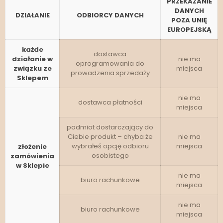
PRZEKAZANIE
DANYCH
DZIAŁANIE
ODBIORCY DANYCH
POZA UNIĘ
EUROPEJSKĄ
każde
dostawca
działanie w
nie ma
oprogramowania do
związku ze
miejsca
prowadzenia sprzedaży
Sklepem
nie ma
dostawca płatności
miejsca
podmiot dostarczający do
Ciebie produkt – chyba że
nie ma
wybrałeś opcję odbioru
miejsca
złożenie
osobistego
zamówienia
w Sklepie
nie ma
biuro rachunkowe
miejsca
nie ma
biuro rachunkowe
miejsca