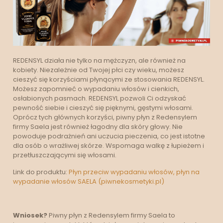
REDENSYL działa nie tylko na mężczyzn, ale również na
kobiety. Niezależnie od Twojej płci czy wieku, możesz
cieszyć się korzyściami płynącymi ze stosowania REDENSYL.
Możesz zapomnieć o wypadaniu włosów i cienkich,
osłabionych pasmach. REDENSYL pozwoli Ci odzyskać
pewność siebie i cieszyć się pięknymi, gęstymi włosami.
Oprócz tych głównych korzyści, piwny płyn z Redensylem
firmy Saela jest również łagodny dla skóry głowy. Nie
powoduje podrażnień ani uczucia pieczenia, co jest istotne
dla osób o wrażliwej skórze. Wspomaga walkę z łupieżem i
przetłuszczającymi się włosami.
Link do produktu:
Płyn przeciw wypadaniu włosów, płyn na
wypadanie włosów SAELA (piwnekosmetyki.pl)
Wniosek?
Piwny płyn z Redensylem firmy Saela to