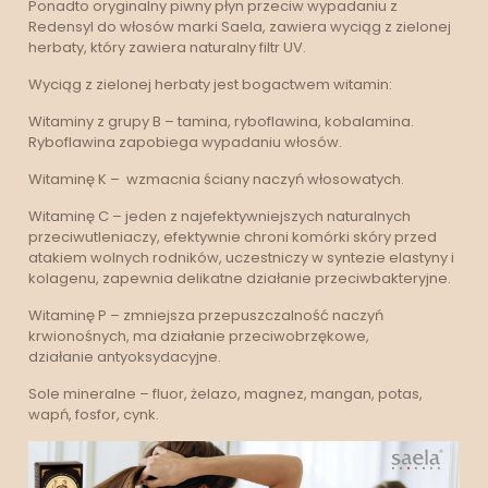
Ponadto oryginalny piwny płyn przeciw wypadaniu z
Redensyl do włosów marki Saela, zawiera wyciąg z zielonej
herbaty, który zawiera naturalny filtr UV.
Wyciąg z zielonej herbaty jest bogactwem witamin:
Witaminy z grupy B – tamina, ryboflawina, kobalamina.
Ryboflawina zapobiega wypadaniu włosów.
Witaminę K – wzmacnia ściany naczyń włosowatych.
Witaminę C – jeden z najefektywniejszych naturalnych
przeciwutleniaczy, efektywnie chroni komórki skóry przed
atakiem wolnych rodników, uczestniczy w syntezie elastyny i
kolagenu, zapewnia delikatne działanie przeciwbakteryjne.
Witaminę P – zmniejsza przepuszczalność naczyń
krwionośnych, ma działanie przeciwobrzękowe,
działanie antyoksydacyjne.
Sole mineralne – fluor, żelazo, magnez, mangan, potas,
wapń, fosfor, cynk.