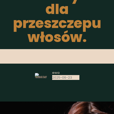
dla
przeszczepu
włosów.
REDENSYL – alternatywa dla przeszczepu włosów. Piękne, gęste,
zdrowe włosy? to marzenie wielu z Nas. Od wieków staraliśmy się
znaleźć najlepsze sposoby na poprawę kondycji
[…]
ewa
2025-06-23