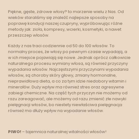
Piękne, gęste, zdrowe włosy? to marzenie wielu z Nas. Od
wieków staraliśmy się znaleźć najlepsze sposoby na
poprawę kondycji naszej czupryny, wypróbowując różne
metody jak: zioła, kompresy, wcierki, kosmetyki, a nawet
przeszczep włosów.
Każdy z nas traci codziennie od 50 do 100 włosów. To
normalny proces, że włosy po pewnym czasie wypadają, a
w ich miejsce pojawiają się nowe. Jednak oprócz całkowicie
naturalnego procesu wymiany włosa, są również przyczyny
wypadania włosów. Najczęstszymi przyczynami wypadania
włosów, są choroby skóry głowy, zmiany hormonalne,
nieprawidłowa dieta, a co za tym idzie niedobory witamin i
minerałów. Duży wpływ ma również stres oraz agresywne
zabiegi chemiczne. Na część tych przyczyn nie możemy od
razu zareagować, ale możemy od razu zmienić złe nawyki
pielęgnacji włosów, bo niestety niewłaściwa pielęgnacja
również ma dłuży wpływ na wypadanie włosów.
PIWO!
– tajemnica naturalnej witalności włosów!