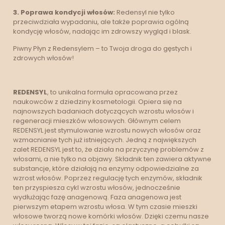
3. Poprawa kondycji włosów:
Redensyl nie tylko
przeciwdziała wypadaniu, ale także poprawia ogólną
kondycję włosów, nadając im zdrowszy wygląd i blask.
Piwny Płyn z Redensylem – to Twoja droga do gęstych i
zdrowych włosów!
REDENSYL
, to unikalna formuła opracowana przez
naukowców z dziedziny kosmetologii. Opiera się na
najnowszych badaniach dotyczących wzrostu włosów i
regeneracji mieszków włosowych. Głównym celem
REDENSYL jest stymulowanie wzrostu nowych włosów oraz
wzmacnianie tych już istniejących. Jedną z największych
zalet REDENSYL jest to, że działa na przyczynę problemów z
włosami, a nie tylko na objawy. Składnik ten zawiera aktywne
substancje, które działają na enzymy odpowiedzialne za
wzrost włosów. Poprzez regulację tych enzymów, składnik
ten przyspiesza cykl wzrostu włosów, jednocześnie
wydłużając fazę anagenową. Faza anagenowa jest
pierwszym etapem wzrostu włosa. W tym czasie mieszki
włosowe tworzą nowe komórki włosów. Dzięki czemu nasze