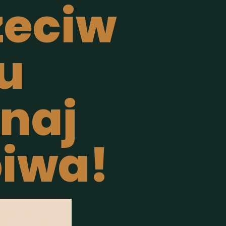
zeciw
u
naj
piwa!
ęstszą przyczyną
u, przez co nasz