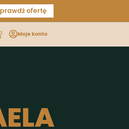
prawdź ofertę
Moje konto
AELA