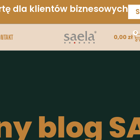
rtę dla klientów biznesowych
S
0
0,00
zł
ONTAKT
ny blog S