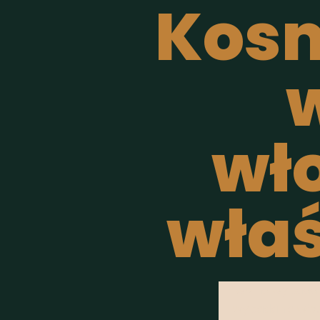
Kosm
wł
właś
Piwo na wypadan
wypadania włosó