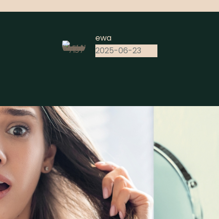
organizm
[…]
ewa
2025-06-23