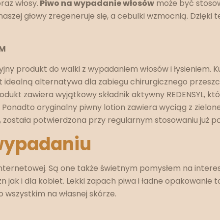
raz włosy.
Piwo na wypadanie włosów
może być stosow
szej głowy zregeneruje się, a cebulki wzmocnią. Dzięki 
EM
cyjny produkt do walki z wypadaniem włosów i łysieniem. K
idealną alternatywa dla zabiegu chirurgicznego przeszcz
rodukt zawiera wyjątkowy składnik aktywny REDENSYL, któ
onadto oryginalny piwny lotion zawiera wyciąg z zielone
u, została potwierdzona przy regularnym stosowaniu już p
 wypadaniu
internetowej. Są one także świetnym pomysłem na interes
jak i dla kobiet. Lekki zapach piwa i ładne opakowanie to
o wszystkim na własnej skórze.