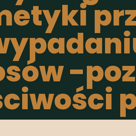
etyki pr
wypadani
osów -poz
ciwości 
ie włosów Włosy mogą wypadać z wielu przyczyn. Najcz
w jest silny stres, spowodowany ciężkim okresem w życi