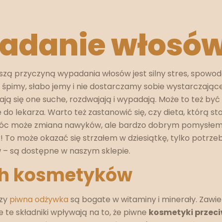
padanie włosó
zą przyczyną wypadania włosów jest silny stres, spowod
śpimy, słabo jemy i nie dostarczamy sobie wystarczającej
Stają się one suche, rozdwajają i wypadają. Może to też b
o lekarza. Warto też zastanowić się, czy dieta, którą s
móc może zmiana nawyków, ale bardzo dobrym pomysłem j
! To może okazać się strzałem w dziesiątkę, tylko potrze
w
– są dostępne w naszym sklepie.
ch kosmetyków
zy
piwna odżywka
są bogate w witaminy i minerały. Zawie
ie te składniki wpływają na to, że piwne
kosmetyki przec