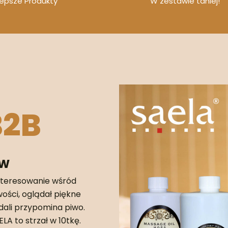
lepsze Produkty
W zestawie taniej!
B2B
ÓW
teresowanie wśród
wości, oglądał piękne
ddali przypomina piwo.
A to strzał w 10tkę.