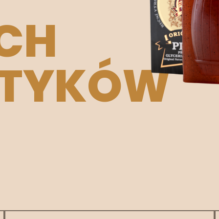
CH
ETYKÓW