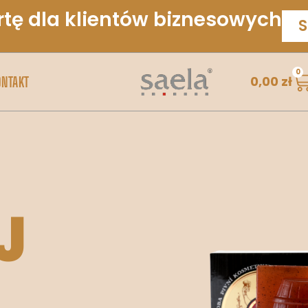
rtę dla klientów biznesowych
S
0
0,00
zł
ONTAKT
J