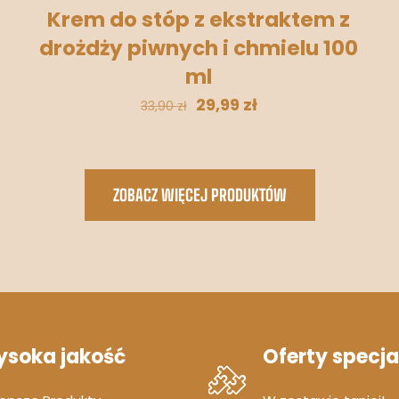
Krem do stóp z ekstraktem z
drożdży piwnych i chmielu 100
ml
29,99
zł
33,90
zł
ZOBACZ WIĘCEJ PRODUKTÓW
soka jakość
Oferty specja