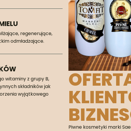
MIELU
lżające, regenerujące,
stkim odmładzające.
IKÓW
OFERT
o witaminy z grupy B,
zynnych składników jak
KLIEN
tworzenia wyjątkowego
BIZNE
Piwne kosmetyki marki Sael