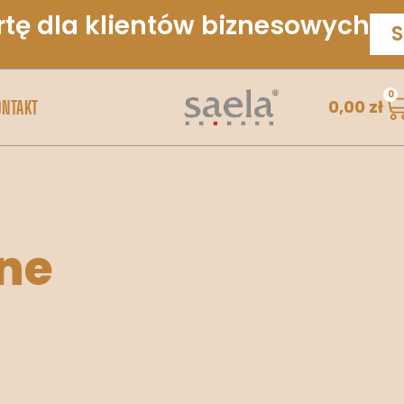
rtę dla klientów biznesowych
S
0
0,00
zł
ONTAKT
ne