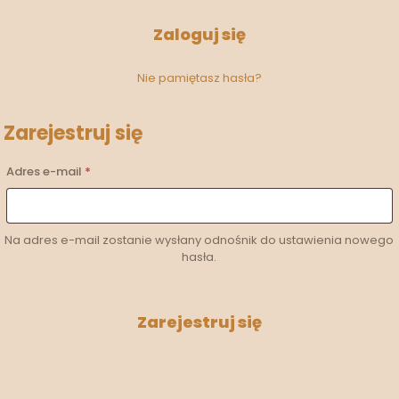
Zaloguj się
Nie pamiętasz hasła?
Zarejestruj się
Adres e-mail
*
Na adres e-mail zostanie wysłany odnośnik do ustawienia nowego
hasła.
Zarejestruj się