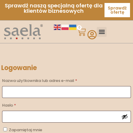
Sprawdź naszą specjalną ofertę dla
Sprawdź
klientów biznesowych
ofertę
0
Logowanie
Nazwa użytkownika lub adres e-mail
*
Hasło
*
Zapamiętaj mnie